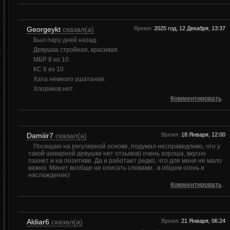
Georgeykt
сказал(а)
Время:
2025 год, 12 Декабря, 13:37
Был пару дней назад.
Девушка стройная, красивая.
МБР 8 из 10
КС 8 из 10
Хата немного ушатаная.
Хлориков нет.
Комментировать
Damiiir7
сказал(а)
Время:
18 Января, 12:00
Посещаю на регулярной основе, подумал несправедливо, что у
такой шикарной девушки нет отзывов) очень хороша, вкусно
пахнет и на позитиве. Да и работает редко, что для меня не мало
важно. Минет вообще не описать словами.. в общем огонь и
наслаждение)
Комментировать
Aldiar6
сказал(а)
Время:
21 Января, 06:24