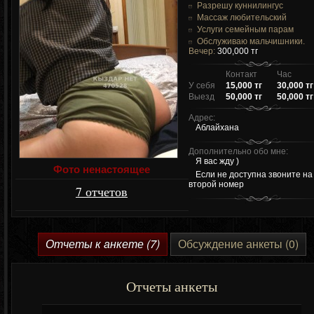
Разрешу куннилингус
Массаж любительский
Услуги семейным парам
Обслуживаю мальчишники.
Вечер:
300,000 тг
Контакт
Час
У себя
15,000 тг
30,000 тг
Выезд
50,000 тг
50,000 тг
Адрес:
Аблайхана
Дополнительно обо мне:
Я вас жду )
Фото ненастоящее
Если не доступна звоните на
второй номер
7 отчетов
Отчеты к анкете (7)
Обсуждение анкеты (0)
Отчеты анкеты