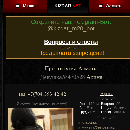
☰ Меню
KIZDAR
.NET
☰ Алматы
Сохраните наш Telegram-Бот:
@kizdar_m20_bot
Вопросы и ответы
Предоплата запрещена!
Проститутка Алматы
Девушка№470528
Арина
Арина
+7(708)393-42-82
Тел:
2 фото (нажмите на фото)
Рост:
170см
Возраст:
30
Вес:
51кг
Нация:
Метиска
Грудь:
0.5
Город:
Алматы
Классика
Минет c/без резинки