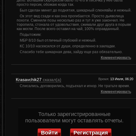
дело. Большим сюрпризом было то что и писечка у нее была
просто персик, обожаю когда так.
Был сделан минет до поднятия, шикарный слюнявйы и нежный.
Ох этот вид сзади и как она прогибается. Просто дьяволица
похоти. Сменили позы несколько раз и тут я уже закончил. Не
торопила, стонала от удовольствия, сжимали друг друга в порыве
как могли. После всего оставил на чай, 100% оправданный.
Подытожим:
МБР 8/10 был отличный глубокий и нежный.
КС 10/10 насексился от души, определенно в закладки.
Спасибо тебе шикарная дева, зайду еще раз обязательно.
Комментировать
Krasavchik27
сказал(а)
Время:
13 Июля, 06:20
Списались, договорились, подъехал и игнор. Не тратьте время.
Комментировать
Только зарегистрированные
пользователи могут оставлять отчеты.
Войти
Регистрация