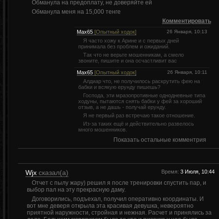
Обманула на предоплату, не доверяйте ей
Обманула меня на 15,000 тенге
Комментировать
Max65
[Опытный ходок]
26 Января, 10:13
Я часто хожу к Арине и с первых дней
принимала без проблем и ожиданий.
Так что не верьте мошенникам, а смело
звоните, пишите и она осчастливит вас
Max65
[Опытный ходок]
26 Января, 10:11
Алдиар что, не получилось раскрутить фею на
бабки и всякую ерунду пишешь?
Господа, эти мразопротивные однодневные типа
ходуны, пытаются снять бабки у фей за хороший
отзыв, а не дашь - получай ерунду.
Я не первый раз встречаю такое отношение.
Из-за таких ещё и действительно развелось
много мошенников.
Показать остальные комментрия
Wjx
сказал(а)
Время:
3 Июля, 10:44
Отчет с пылу жару) решил я после тренировки спустить пар, и
выбор пал на эту прекрасную даму.
Договорились, подъехал, получил оперативно координаты. И
вот мне деверя открыла эта красивая девушка, невероятно
приятной наружности, стройная и нежная. Расчет и принялись за