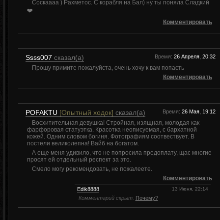
Соскаааа ) Рахметос. С корабля на Бал) ну ты поняла Сладкий
❤️
Комментировать
Ssss007
сказал(а)
Время:
26 Апреля, 20:32
Прошу примите пожалуйста, очень хочу к вам попасть
Комментировать
POFAKTU
[Опытный ходок]
сказал(а)
Время:
26 Мая, 19:12
Восхитительная девушка! Стройная, изящная, молодая как
фарфоровая статуэтка. Красотка неописуемая, с бархатной
кожей. Одним словом богиня. Фотографиям соотвествует. В
постели великолепна! Вайб на богатом.
А еще меня удивило, что не попросила предоплату, щас многие
просят ей отдельный респект за это.
Смело могу рекомендовать, не пожалеете.
Комментировать
Edik8888
13 Июня, 22:14
Комментарий скрыт.
Почему?