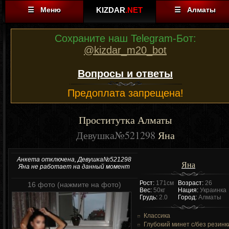
☰ Меню
KIZDAR
.NET
☰ Алматы
Сохраните наш Telegram-Бот:
@kizdar_m20_bot
Вопросы и ответы
Предоплата запрещена!
Проститутка Алматы
Девушка№521298
Яна
Анкета отключена, Девушка№521298
Яна
Яна не работает на данный момент
Рост:
171см
Возраст:
26
16 фото (нажмите на фото)
Вес:
50кг
Нация:
Украинка
Грудь:
2.0
Город:
Алматы
Классика
Глубокий минет c/без резинк